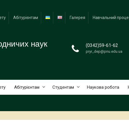
ету
Абітурієнтам
Галерея
Навчальний проце
одничих наук
(0342)59-61-62
pryr_dep@pnu.edu.ua
ету
Абітурієнтам
Студентам
Наукова робота