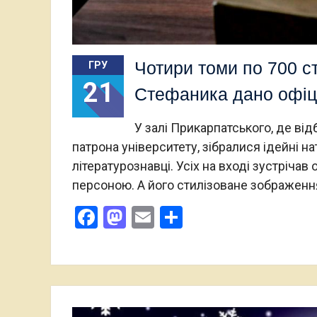
Чотири томи по 700 ст
ГРУ
21
Стефаника дано офіці
У залі Прикарпатського, де ві
патрона університету, зібралися ідейні на
літературознавці. Усіх на вході зустріча
персоною. А його стилізоване зображення у
Facebook
Mastodon
Email
Поділитися