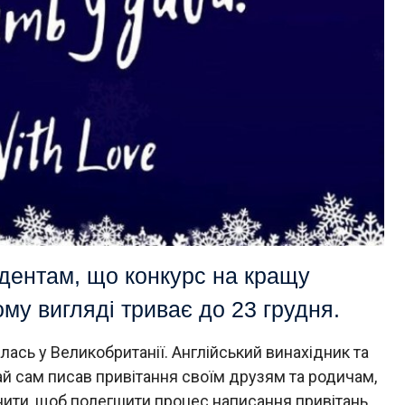
дентам, що конкурс на кращу
му вигляді триває до 23 грудня.
алась у Великобританії. Англійський винахідник та
ай сам писав привітання своїм друзям та родичам,
нити, щоб полегшити процес написання привітань.