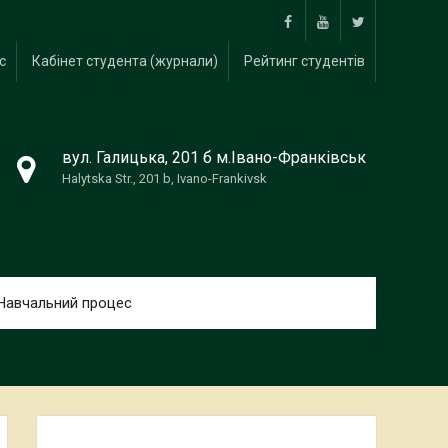
Facebook
Youtube
twitter
с
Кабінет студента (журнали)
Рейтинг студентів
вул. Галицька, 201 б м.Івано-Франківськ
Halytska Str., 201 b, Ivano-Frankivsk
Навчальний процес