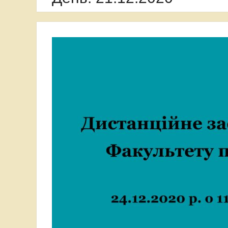
опанував передові методи
нанобіотехнологій у лабораторіях JRC
(Італія)