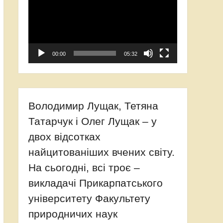
00:00
05:32
Володимир Лущак, Тетяна
Татарчук і Олег Лущак – у
двох відсотках
найцитованіших вчених світу.
На сьогодні, всі троє –
викладачі Прикарпатського
університету Факультету
природничих наук