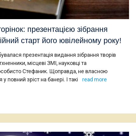
орінок: презентацією зібрання
йний старт його ювілейному року!
дбувалася презентація видання зібрання творів
тхненники, місцеві ЗМІ, науковці та
в особисто Стефаник. Щоправда, не власною
 повний зріст на банері. І такі
read more