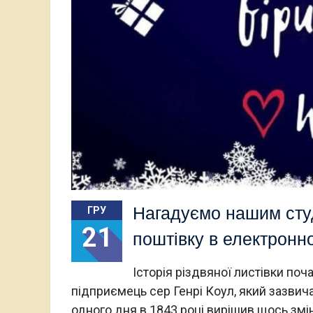
Нагадуємо нашим сту
ГРУ
21
поштівку в електронно
Історія різдвяної листівки поч
підприємець сер Генрі Коул, який зазвич
одного дня в 1843 році вирішив щось змі