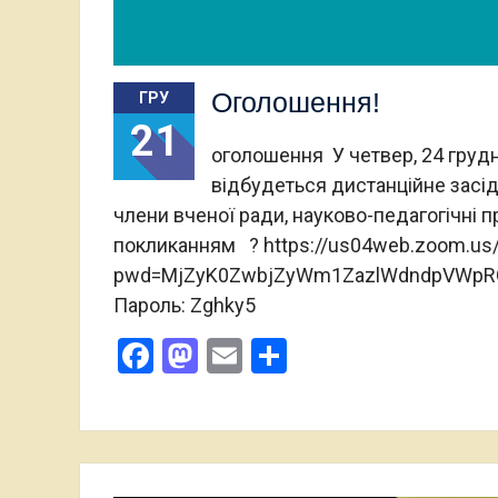
Оголошення!
ГРУ
21
оголошення У четвер, 24 грудн
відбудеться дистанційне засі
члени вченої ради, науково-педагогічні 
покликанням ? https://us04web.zoom.us
pwd=MjZyK0ZwbjZyWm1ZazlWdndpVWpRQT09
Пароль: Zghky5
Facebook
Mastodon
Email
Поділитися