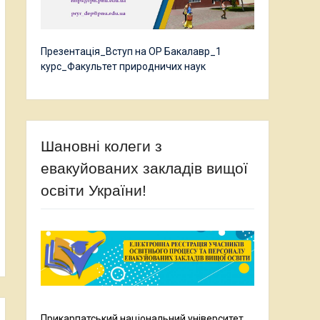
Презентація_Вступ на ОР Бакалавр_1
курс_Факультет природничих наук
Шановні колеги з
евакуйованих закладів вищої
освіти України!
Прикарпатський національний університет