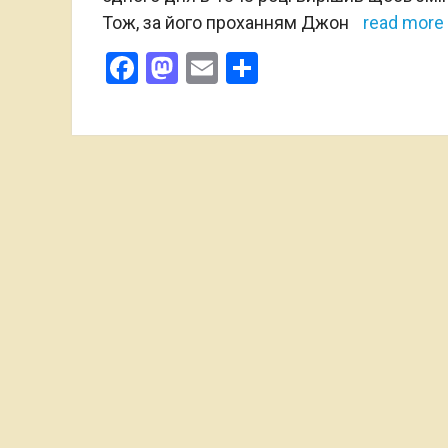
Тож, за його проханням Джон
read more
Facebook
Mastodon
Email
Поділитися