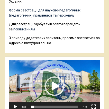
України.
Форма реєстрації для науково-педагогічних
(педагогічних) працівників та персоналу
Для реєстрації здобувачів освіти перейдіть
за
покликанням
З приводу додаткових запитань, просимо звертатися за
адресою nmv@pnu.edu.ua
Відеопрогравач
00:00
01:39