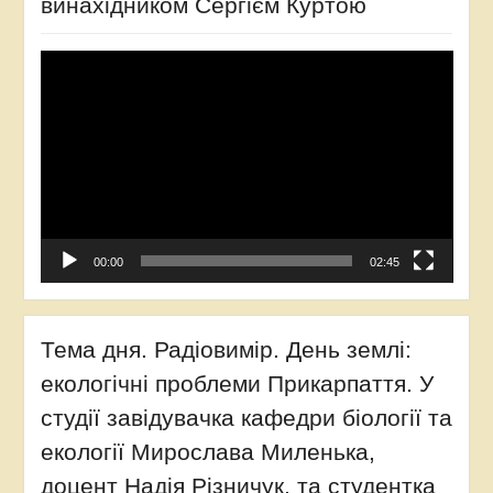
винахідником Сергієм Куртою
Відеопрогравач
00:00
02:45
Тема дня. Радіовимір. День землі:
екологічні проблеми Прикарпаття. У
студії завідувачка кафедри біології та
екології Мирослава Миленька,
доцент Надія Різничук, та студентка