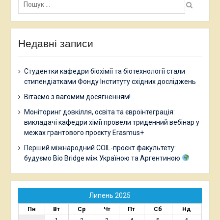
Недавні записи
Студентки кафедри біохімії та біотехнології стали
стипендіатками Фонду Інституту східних досліджень
Вітаємо з вагомим досягненням!
Моніторинг довкілля, освіта та євроінтеграція:
викладачі кафедри хімії провели триденний вебінар у
межах грантового проєкту Erasmus+
Перший міжнародний COIL-проєкт факультету:
будуємо Bio Bridge між Україною та Аргентиною
Липень 2025
Пн
Вт
Ср
Чт
Пт
Сб
Нд