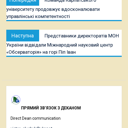
Команда Карпатського
записів
публікація:
університету продовжує вдосконалювати
управлінські компетентності
Наступна
Наступна
Представники директоратів МОН
публікація:
України відвідали Міжнародний науковий центр
«Обсерваторія» на горі Піп Іван
ПРЯМИЙ ЗВ’ЯЗОК З ДЕКАНОМ
Direct Dean communication