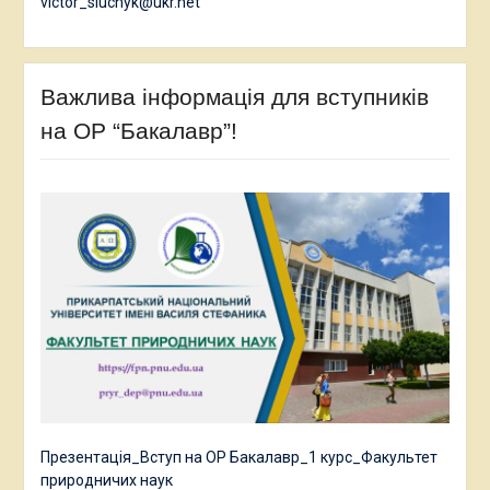
victor_sluchyk@ukr.net
Важлива інформація для вступників
на ОР “Бакалавр”!
Презентація_Вступ на ОР Бакалавр_1 курс_Факультет
природничих наук