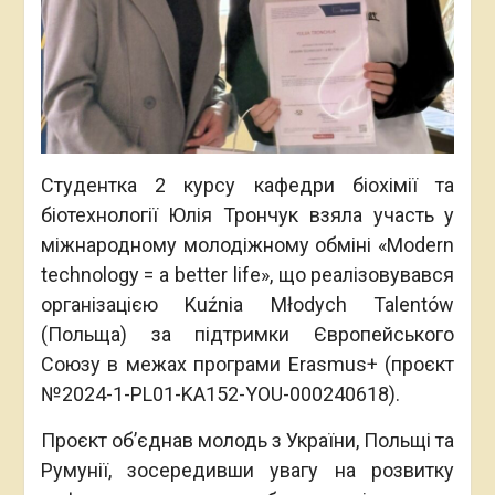
Студентка 2 курсу кафедри біохімії та
біотехнології Юлія Трончук взяла участь у
міжнародному молодіжному обміні «Modern
technology = a better life», що реалізовувався
організацією Kuźnia Młodych Talentów
(Польща) за підтримки Європейського
Союзу в межах програми Erasmus+ (проєкт
№2024-1-PL01-KA152-YOU-000240618).
Проєкт об’єднав молодь з України, Польщі та
Румунії, зосередивши увагу на розвитку